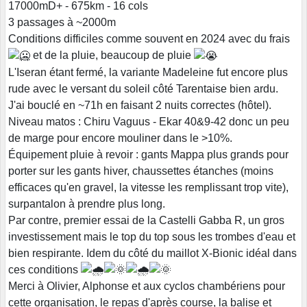
17000mD+ - 675km - 16 cols
3 passages à ~2000m
Conditions difficiles comme souvent en 2024 avec du frais
et de la pluie, beaucoup de pluie
L'Iseran étant fermé, la variante Madeleine fut encore plus
rude avec le versant du soleil côté Tarentaise bien ardu.
J'ai
bouclé en ~71h en faisant 2 nuits correctes (hôtel).
Niveau matos : Chiru Vaguus - Ekar 40&9-42 donc un peu
de marge pour encore mouliner dans le >10%.
Équipement pluie à revoir : gants Mappa plus grands pour
porter sur les gants hiver, chaussettes étanches (moins
efficaces qu'en gravel, la vitesse les remplissant trop vite),
surpantalon à prendre plus long.
Par contre, premier essai de la Castelli Gabba R, un gros
investissement mais le top du top sous les trombes d'eau et
bien respirante. Idem du côté du maillot X-Bionic idéal dans
ces conditions
Merci à Olivier, Alphonse et aux cyclos chambériens pour
cette organisation, le repas d'après course, la balise et