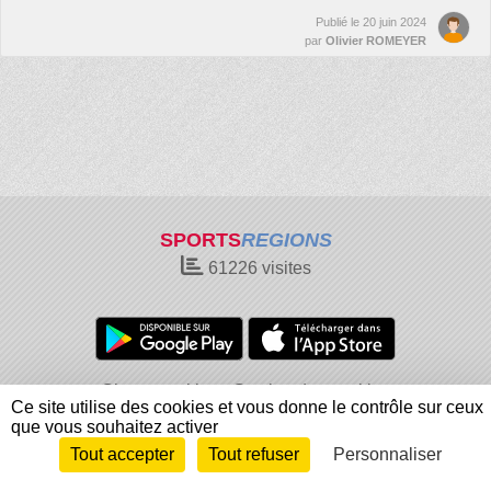
Publié le
20 juin 2024
par
Olivier ROMEYER
SPORTS
REGIONS
61226
visites
Charte cookies
Gestion des cookies
Ce site utilise des cookies et vous donne le contrôle sur ceux
Informations légales
Signaler un contenu inapproprié
que vous souhaitez activer
Tout accepter
Tout refuser
Personnaliser
Envie de participer ?
Connexion