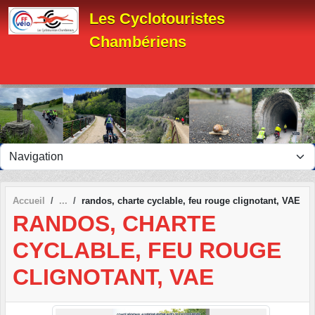
Panneau de gestion des cookies
Les Cyclotouristes
Chambériens
Accueil
randos, charte cyclable, feu rouge clignotant, VAE
RANDOS, CHARTE
CYCLABLE, FEU ROUGE
CLIGNOTANT, VAE