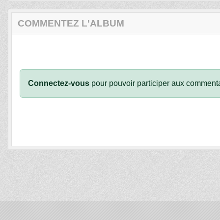
COMMENTEZ L'ALBUM
Connectez-vous
pour pouvoir participer aux commenta