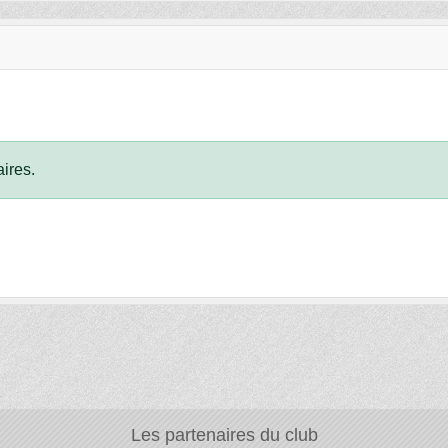
ires.
Les partenaires du club