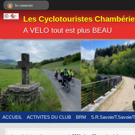
Panneau de gestion des cookies
Se connecter
Les Cyclotouristes Chambéri
A VELO tout est plus BEAU
ACCUEIL
ACTIVITES DU CLUB
BRM
S.R.Savoie/T.Savoie/T